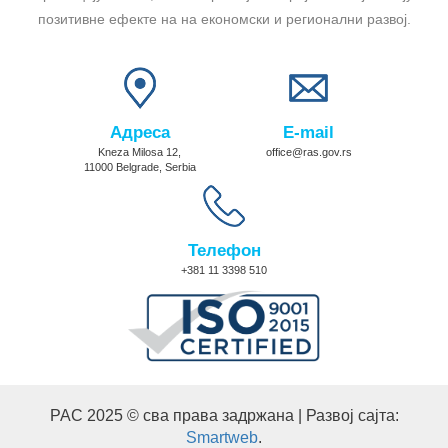
позитивне ефекте на на економски и регионални развој.
Адреса
E-mail
Kneza Milosa 12,
office@ras.gov.rs
11000 Belgrade, Serbia
Телефон
+381 11 3398 510
РАС 2025 © сва права задржана | Развој сајта:
Smartweb
.