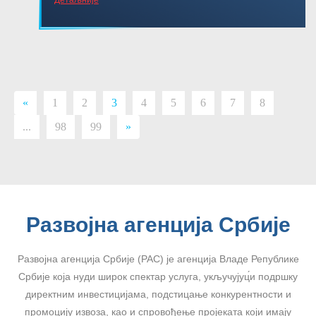
«
1
2
3
4
5
6
7
8
...
98
99
»
Развојна агенција Србије
Развојна агенција Србије (РАС) је агенција Владе Републике
Србије која нуди широк спектар услуга, укључујуц́и подршку
директним инвестицијама, подстицање конкурентности и
промоцију извоза, као и спровођење пројеката који имају