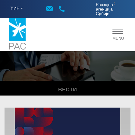
;
Развојна
ЋИР
агенција
Србије
Toggle
MENU
navigat
ВЕСТИ