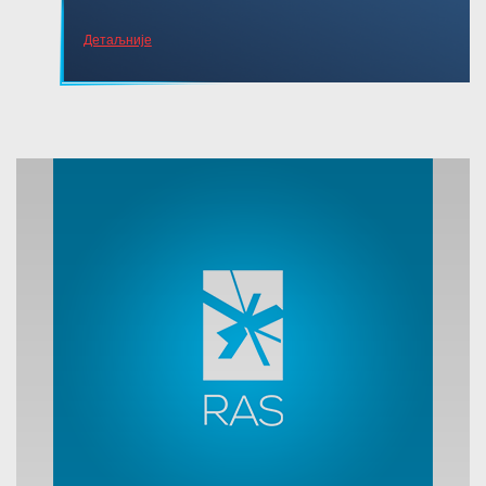
Детаљније