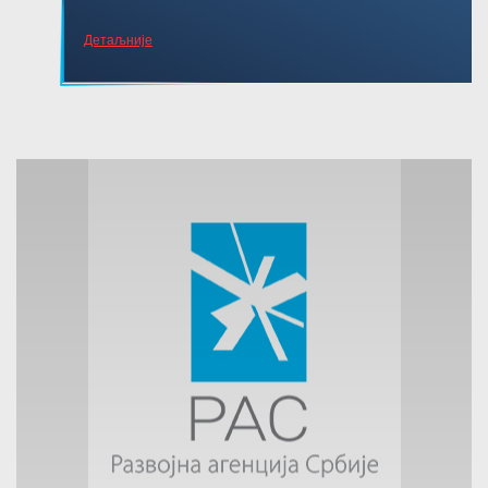
Детаљније