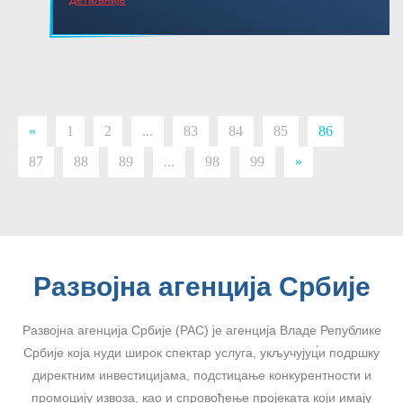
«
1
2
...
83
84
85
86
87
88
89
...
98
99
»
Развојна агенција Србије
Развојна агенција Србије (РАС) је агенција Владе Републике
Србије која нуди широк спектар услуга, укључујуц́и подршку
директним инвестицијама, подстицање конкурентности и
промоцију извоза, као и спровођење пројеката који имају