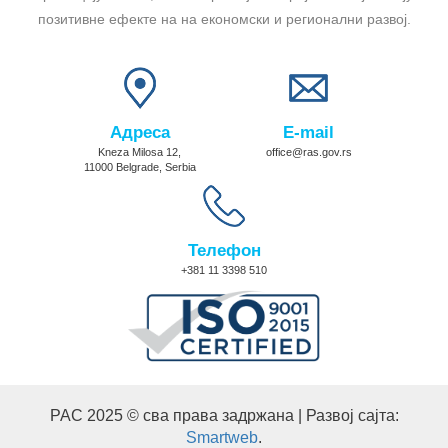
позитивне ефекте на на економски и регионални развој.
Адреса
E-mail
Kneza Milosa 12,
office@ras.gov.rs
11000 Belgrade, Serbia
Телефон
+381 11 3398 510
РАС 2025 © сва права задржана | Развој сајта:
Smartweb
.