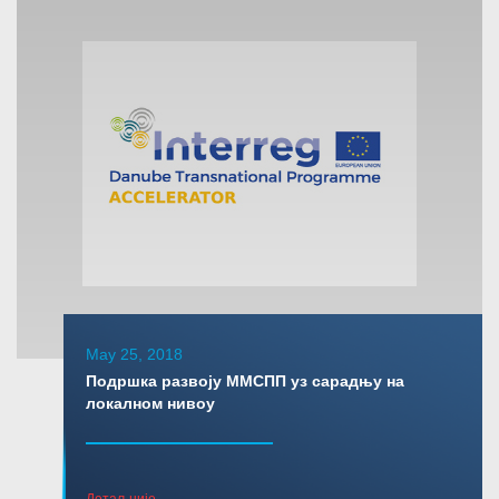
May 25, 2018
Подршка развоју ММСПП уз сарадњу на
локалном нивоу
Детаљније