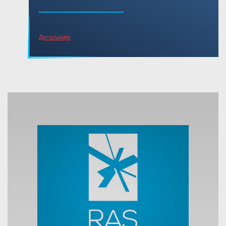
Детаљније