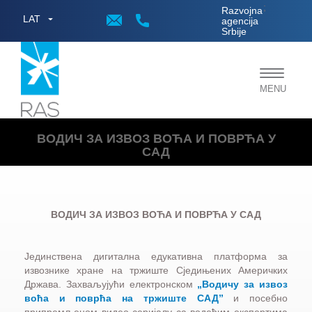
;
Razvojna
LAT
agencija
Srbije
Toggle
MENU
navigat
ВОДИЧ ЗА ИЗВОЗ ВОЋА И ПОВРЋА У
САД
ВОДИЧ ЗА ИЗВОЗ ВОЋА И ПОВРЋА У САД
Јединствена дигитална едукативна платформа за
извознике хране на тржиште Сједињених Америчких
Држава. Захваљујући електронском
„Водичу за извоз
воћа и поврћа на тржиште САД”
и посебно