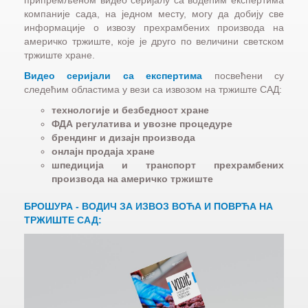
припремљеном видео серијалу са водећим експертима
компаније сада, на једном месту, могу да добију све
информације о извозу прехрамбених производа на
америчко тржиште, које је друго по величини светском
тржиште хране.
Видео серијали са експертима
посвећени су
следећим областима у вези са извозом на тржиште САД:
технологије и безбедност хране
ФДА регулатива и увозне процедуре
брендинг и дизајн производа
онлајн продаја хране
шпедиција и транспорт прехрамбених
производа на америчко тржиште
БРОШУРА - ВОДИЧ ЗА ИЗВОЗ ВОЋА И ПОВРЋА НА
ТРЖИШТЕ САД: