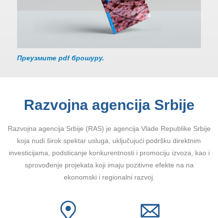
Преузмите pdf брошуру.
Razvojna agencija Srbije
Razvojna agencija Srbije (RAS) je agencija Vlade Republike Srbije
koja nudi širok spektar usluga, uključujući podršku direktnim
investicijama, podsticanje konkurentnosti i promociju izvoza, kao i
sprovođenje projekata koji imaju pozitivne efekte na na
ekonomski i regionalni razvoj.