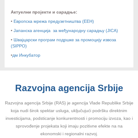
Актуелни пројекти и сарадње:
•
Европска мрежа предузетништва (ЕЕН)
•
Јапанска агенција за међународну сарадњу (JICA)
•
Швајцарски програм подршке за промоцију извоза
(SIPPO)
•
дм Инкубатор
Razvojna agencija Srbije
Razvojna agencija Srbije (RAS) je agencija Vlade Republike Srbije
koja nudi širok spektar usluga, uključujući podršku direktnim
investicijama, podsticanje konkurentnosti i promociju izvoza, kao i
sprovođenje projekata koji imaju pozitivne efekte na na
ekonomski i regionalni razvoj.