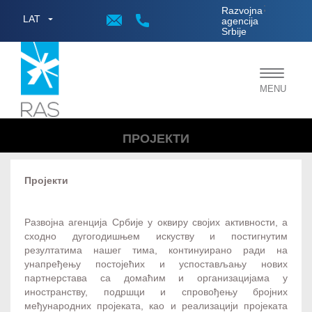
;
Razvojna
LAT
agencija
Srbije
Toggle
MENU
navigat
ПРОЈЕКТИ
Пројекти
Развојна агенција Србије у оквиру својих активности, а
сходно дугогодишњем искуству и постигнутим
резултатима нашег тима, континуирано ради на
унапређењу постојећих и успостављању нових
партнерстава са домаћим и организацијама у
иностранству, подршци и спровођењу бројних
међународних пројеката, као и реализацији пројеката