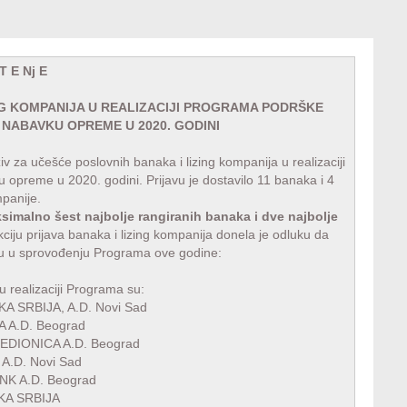
T E Nj E
ING KOMPANIJA U REALIZACIJI PROGRAMA PODRŠKE
 NABAVKU OPREME U 2020. GODINI
iv za učešće poslovnih banaka i lizing kompanija u realizaciji
preme u 2020. godini. Prijavu je dostavilo 11 banaka i 4
mpanije.
simalno šest najbolje rangiranih banaka i dve najbolje
ekciju prijava banaka i lizing kompanija donela je odluku da
uju u sprovođenju Programa ove godine:
u realizaciji Programa su:
 SRBIJA, A.D. Novi Sad
 A.D. Beograd
DIONICA A.D. Beograd
A.D. Novi Sad
K A.D. Beograd
KA SRBIJA