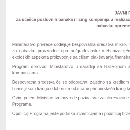
JAVNI 
za učešće poslovnih banaka i lizing kompanija u realiza
nabavku opreme 
Ministarstvo privrede dodeljuje bespovratna sredstva mikro,
za nabavku proizvodne opreme/građevinske mehanizacije/m
ekoloških aspekata proizvodnje sa ciljem olakšavanja finansir
Program sprovodi Ministarstvo u saradnji sa Razvojnom a
kompanijama.
Bespovratna sredstva će se odobravati zajedno sa kreditom 
finansijskom lizingu odobrenim od strane partnerske/ih lizing
Ovim putem Ministarstvo privrede poziva sve zainteresovane ba
Programa.
Opšti cilj Programa jeste podrška investicijama i podsticaj br