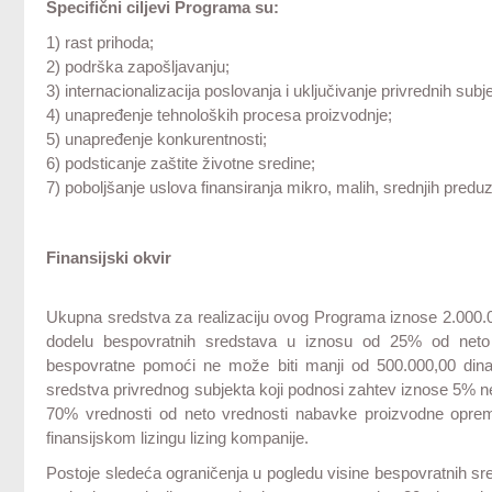
Specifični ciljevi Programa su:
1) rast prihoda;
2) podrška zapošljavanju;
3) internacionalizacija poslovanja i uključivanje privrednih sub
4) unapređenje tehnoloških procesa proizvodnje;
5) unapređenje konkurentnosti;
6) podsticanje zaštite životne sredine;
7) poboljšanje uslova finansiranja mikro, malih, srednjih predu
Finansijski okvir
Ukupna sredstva za realizaciju ovog Programa iznose 2.000.00
dodelu bespovratnih sredstava u iznosu od 25% od neto
bespovratne pomoći ne može biti manji od 500.000,00 dinar
sredstva privrednog subjekta koji podnosi zahtev iznose 5% n
70% vrednosti od neto vrednosti nabavke proizvodne opreme
finansijskom lizingu lizing kompanije.
Postoje sledeća ograničenja u pogledu visine bespovratnih sr