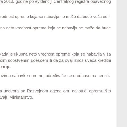
 2019. godine po evidenciji Centralnog registra obaveznog
vrednost opreme koja se nabavlja ne može da bude veća od 4
pna neto vrednost opreme koja se nabavlja ne može da bude
 kada je ukupna neto vrednost opreme koja se nabavlja viša
ećim sopstvenim učešćem ili da za ovaj iznos uveća kreditni
panije.
kovima nabavke opreme, određivaće se u odnosu na cenu iz
ja ugovora sa Razvojnom agencijom, da otuđi opremu što
avaju Ministarstvo.