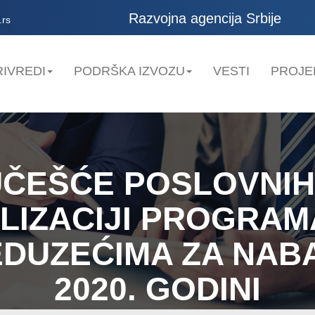
Razvojna agencija Srbije
.rs
IVREDI
PODRŠKA IZVOZU
VESTI
PROJE
UČEŠĆE POSLOVNIH
LIZACIJI PROGRA
EDUZEĆIMA ZA NA
2020. GODINI