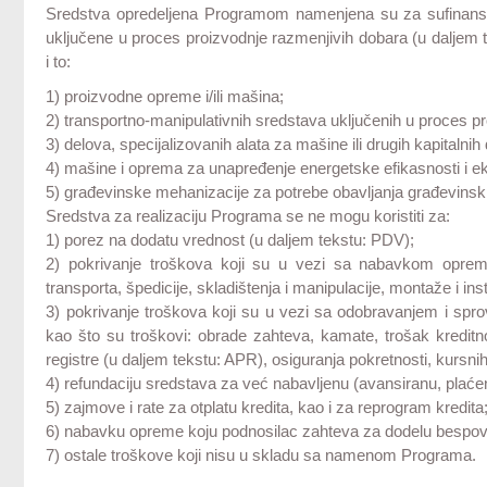
Sredstva opredeljena Programom namenjena su za sufinansi
uključene u proces proizvodnje razmenjivih dobara (u daljem 
i to:
1) proizvodne opreme i/ili mašina;
2) transportno-manipulativnih sredstava uključenih u proces pr
3) delova, specijalizovanih alata za mašine ili drugih kapitalnih
4) mašine i oprema za unapređenje energetske efikasnosti i e
5) građevinske mehanizacije za potrebe obavljanja građevinsk
Sredstva za realizaciju Programa se ne mogu koristiti za:
1) porez na dodatu vrednost (u daljem tekstu: PDV);
2) pokrivanje troškova koji su u vezi sa nabavkom opreme k
transporta, špedicije, skladištenja i manipulacije, montaže i ins
3) pokrivanje troškova koji su u vezi sa odobravanjem i spro
kao što su troškovi: obrade zahteva, kamate, trošak kreditno
registre (u daljem tekstu: APR), osiguranja pokretnosti, kursnih 
4) refundaciju sredstava za već nabavljenu (avansiranu, plaće
5) zajmove i rate za otplatu kredita, kao i za reprogram kredita
6) nabavku opreme koju podnosilac zahteva za dodelu bespov
7) ostale troškove koji nisu u skladu sa namenom Programa.