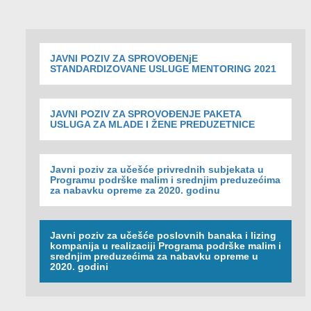
JAVNI POZIV ZA SPROVOĐENjE
STANDARDIZOVANE USLUGE MENTORING 2021
JAVNI POZIV ZA SPROVOĐENJE PAKETA
USLUGA ZA MLADE I ŽENE PREDUZETNICE
Javni poziv za učešće privrednih subjekata u
Programu podrške malim i srednjim preduzećima
za nabavku opreme za 2020. godinu
Javni poziv za učešće poslovnih banaka i lizing
kompanija u realizaciji Programa podrške malim i
srednjim preduzećima za nabavku opreme u
2020. godini