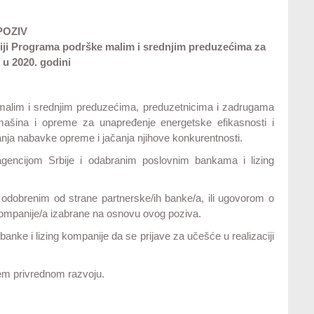
POZIV
ciji Programa podrške malim i srednjim preduzećima za
u 2020. godini
 malim i srednjim preduzećima, preduzetnicima i zadrugama
ašina i opreme za unapređenje energetske efikasnosti i
anja nabavke opreme i jačanja njihove konkurentnosti.
gencijom Srbije i odabranim poslovnim bankama i lizing
odobrenim od strane partnerske/ih banke/a, ili ugovorom o
 kompanije/a izabrane na osnovu ovog poziva.
nke i lizing kompanije da se prijave za učešće u realizaciji
žem privrednom razvoju.