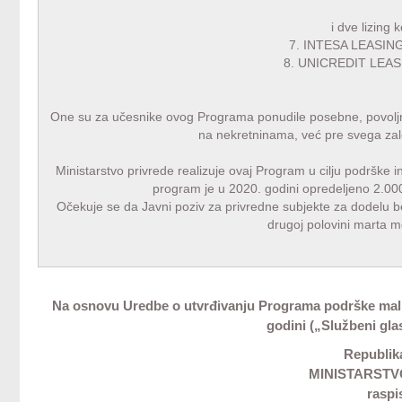
i dve lizing
7.
INTESA LEASI
8.
UNICREDIT LEAS
One su za učesnike ovog Programa ponudile posebne, povoljnij
na nekretninama, već pre svega zal
Ministarstvo privrede realizuje ovaj Program u cilju podrške 
program je u 2020. godini opredeljeno 2.00
Očekuje se da Javni poziv za privredne subjekte za dodelu
drugoj polovini marta 
Na osnovu Uredbe o utvrđivanju Programa podrške mal
godini („Službeni glas
Republika
MINISTARSTV
raspi