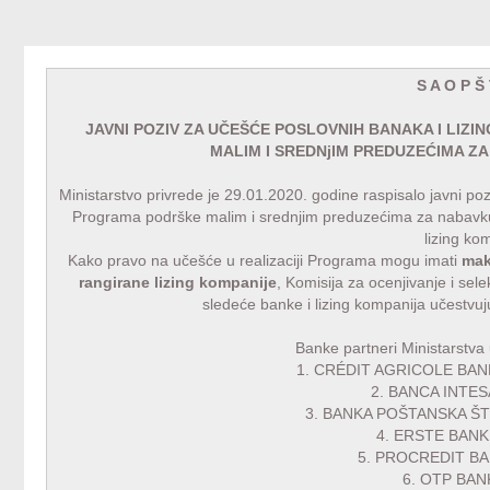
S A O P Š 
JAVNI POZIV ZA UČEŠĆE POSLOVNIH BANAKA I LIZ
MALIM I SREDNjIM PREDUZEĆIMA ZA
Ministarstvo privrede je 29.01.2020. godine raspisalo javni poz
Programa podrške malim i srednjim preduzećima za nabavku o
lizing ko
Kako pravo na učešće u realizaciji Programa mogu imati
mak
rangirane lizing kompanije
, Komisija za ocenjivanje i sel
sledeće banke i lizing kompanija učestv
Banke partneri Ministarstva 
1.
CRÉDIT AGRICOLE BANKA
2.
BANCA INTESA
3.
BANKA POŠTANSKA ŠTE
4.
ERSTE BANK 
5.
PROCREDIT BAN
6.
OTP BAN