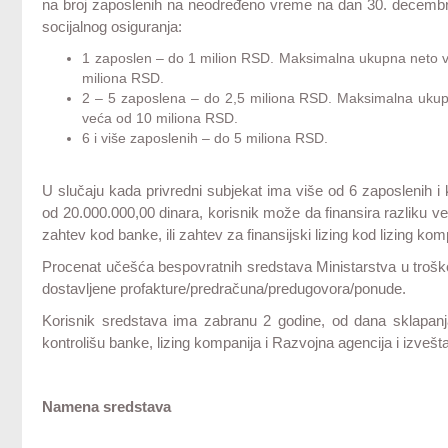
na broj zaposlenih na neodređeno vreme na dan 30. decembra
socijalnog osiguranja:
1 zaposlen – do 1 milion RSD. Maksimalna ukupna neto 
miliona RSD.
2 – 5 zaposlena – do 2,5 miliona RSD. Maksimalna uku
veća od 10 miliona RSD.
6 i više zaposlenih – do 5 miliona RSD.
U slučaju kada privredni subjekat ima više od 6 zaposlenih i
od 20.000.000,00 dinara, korisnik može da finansira razliku v
zahtev kod banke, ili zahtev za finansijski lizing kod lizing kom
Procenat učešća bespovratnih sredstava Ministarstva u troš
dostavljene profakture/predračuna/predugovora/ponude.
Korisnik sredstava ima zabranu 2 godine, od dana sklapan
kontrolišu banke, lizing kompanija i Razvojna agencija i izvešt
Namena sredstava