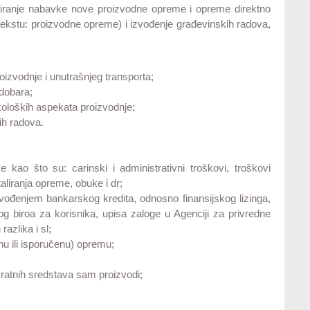
ranje nabavke nove proizvodne opreme i opreme direktno
tekstu: proizvodne opreme) i izvođenje građevinskih radova,
oizvodnje i unutrašnjeg transporta;
 dobara;
koloških aspekata proizvodnje;
ih radova.
ao što su: carinski i administrativni troškovi, troškovi
taliranja opreme, obuke i dr;
vođenjem bankarskog kredita, odnosno finansijskog lizinga,
g biroa za korisnika, upisa zaloge u Agenciji za privredne
razlika i sl;
nu ili isporučenu) opremu;
;
ratnih sredstava sam proizvodi;