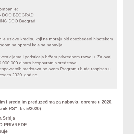
 kompanije:
NG DOO BEOGRAD
ING DOO Beograd
e uslove kredita, koji ne moraju biti obezbeđeni hipotekom
ogom na opremi koja se nabavlja.
investicijama i podsticaja bržem privrednom razvoju. Za ovaj
0.000.000 dinara bespovratnih sredstava.
 bespovratnih sredstava po ovom Programu bude raspisan u
meseca 2020. godine.
im i srednjim preduzećima za nabavku opreme u 2020.
nik RS“, br. 5/2020)
 Srbija
O PRIVREDE
suje