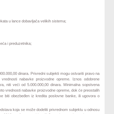
jekata u lance dobavljača velikih sistema;
zeća i preduzetnika;
0.000,00 dinara. Privredni subjekti mogu ostvariti pravo na
 vrednosti nabavke proizvodne opreme. Iznos odobrene
a, niti veći od 5.000.000,00 dinara. Minimalna sopstvena
eto vrednosti nabavke proizvodne opreme, dok će preostalih
 biti obezbeđen iz kredita poslovne banke, ili ugovora o
edstava koja se može dodeliti privrednom subjektu u odnosu