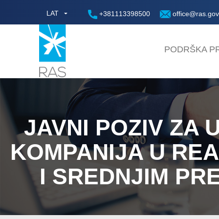
LAT
+381113398500
office@ras.gov
PODRŠKA PR
JAVNI POZIV ZA 
KOMPANIJA U REA
I SREDNJIM PR