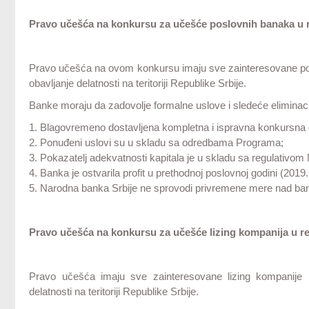
Pravo učešća na konkursu za učešće poslovnih banaka u r
Pravo učešća na ovom konkursu imaju sve zainteresovane po
obavljanje delatnosti na teritoriji Republike Srbije.
Banke moraju da zadovolje formalne uslove i sledeće eliminaci
1. Blagovremeno dostavljena kompletna i ispravna konkursna
2. Ponuđeni uslovi su u skladu sa odredbama Programa;
3. Pokazatelj adekvatnosti kapitala je u skladu sa regulativom
4. Banka je ostvarila profit u prethodnoj poslovnoj godini (2019.
5. Narodna banka Srbije ne sprovodi privremene mere nad b
Pravo učešća na konkursu za učešće lizing kompanija u re
Pravo učešća imaju sve zainteresovane lizing kompanije 
delatnosti na teritoriji Republike Srbije.