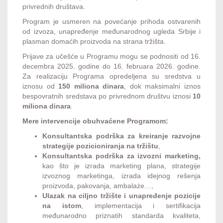
privrednih društava.
Program je usmeren na povećanje prihoda ostvarenih
od izvoza, unapređenje međunarodnog ugleda Srbije i
plasman domaćih proizvoda na strana tržišta.
Prijave za učešće u Programu mogu se podnositi od 16.
decembra 2025. godine do 16. februara 2026. godine.
Za realizaciju Programa opredeljena su sredstva u
iznosu od
150 miliona dinara
, dok maksimalni iznos
bespovratnih sredstava po privrednom društvu iznosi
10
miliona dinara
.
Mere intervencije obuhvaćene Programom:
Konsultantska podrška za kreiranje razvojne
strategije pozicioniranja na tržištu
,
Konsultantska podrška za izvozni marketing,
kao što je izrada marketing plana, strategije
izvoznog marketinga, izrada idejnog rešenja
proizvoda, pakovanja, ambalaże…,
Ulazak na ciljno tržište i unapređenje pozicije
na istom
, implementacija i sertifikacija
međunarodno priznatih standarda kvaliteta,