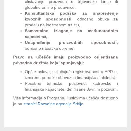
ulistavanje proizvoda u trgovinske lance ili
globalne online prodavnice.
Konsultantska podrška za unapređenje
izvoznih sposobnosti,
odnosno obuke za
prodaju na inostranom tržištu,
Samostalno izlaganje na međunarodnim
sajmovima,
Unapređenje proizvodnih sposobnosti,
odnosno nabavka opreme.
Pravo na učešće imaju proizvodno orijentisana
privredna društva koja ispunjavaju:
Opšte uslove, uključujući registrovanost u APR-u,
izmirene poreske obaveze i finansijsku stabilnost.
Posebne tehničke, poslovne, kadrovske i
finansijske kapacitete, definisane Javnim pozivom.
Više informacija o Programu i uslovima učešća dostupno
je na
stranici Razvojne agencije Srbije
.