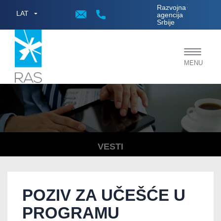
;
Razvojna
LAT
agencija
Srbije
Toggle
MENU
navigat
VESTI
POZIV ZA UČEŠĆE U
PROGRAMU