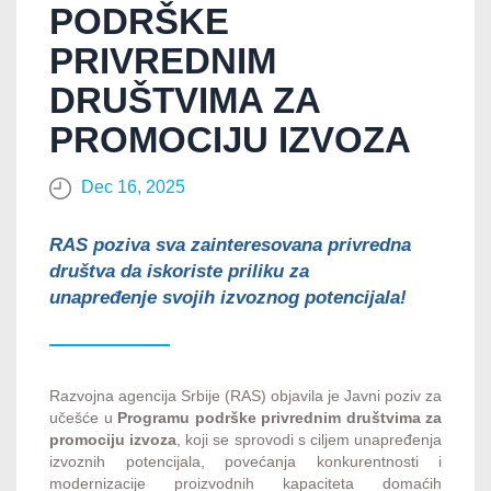
PODRŠKE
PRIVREDNIM
DRUŠTVIMA ZA
PROMOCIJU IZVOZA
Dec 16, 2025
RAS poziva sva zainteresovana privredna
društva da iskoriste priliku za
unapređenje svojih izvoznog potencijala!
Razvojna agencija Srbije (RAS) objavila je Javni poziv za
učešće u
Programu podrške privrednim društvima za
promociju izvoza
, koji se sprovodi s ciljem unapređenja
izvoznih potencijala, povećanja konkurentnosti i
modernizacije proizvodnih kapaciteta domaćih