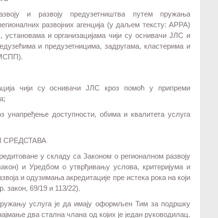
звоју и развоју предузетништва путем пружања
регионалних развојних агенција (у даљем тексту: АРРА)
, установама и организацијама чији су оснивачи ЈЛС и
едузећима и предузетницима, задругама, кластерима и
 МСПП).
ација чији су оснивачи ЈЛС кроз помоћ у припреми
а;
оз унапређење доступности, обима и квалитета услуга
И СРЕДСТАВА
редитоване у складу са Законом о регионалном развоју
. закон) и Уредбом о утврђивању услова, критеријума и
звоја и одузимања акредитације пре истека рока на који
. закон, 69/19 и 113/22).
пружању услуга је да имају оформљен Тим за подршку
најмање два стална члана од којих је један руководилац.