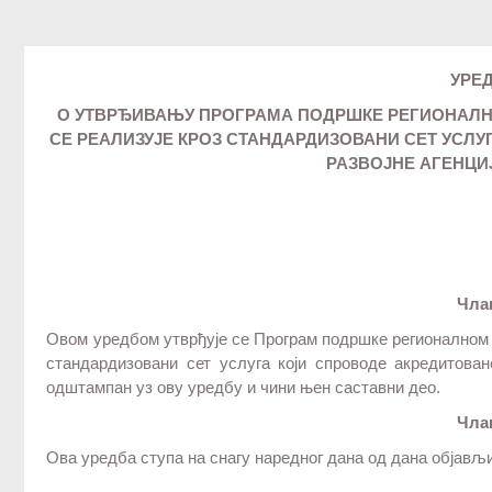
УРЕ
О УТВРЂИВАЊУ ПРОГРАМА ПОДРШКЕ РЕГИОНАЛНО
СЕ РЕАЛИЗУЈЕ КРОЗ СТАНДАРДИЗОВАНИ СЕТ УСЛ
РАЗВОЈНЕ АГЕНЦИЈ
Чла
Овом уредбом утврђује се Програм подршке регионалном р
стандардизовани сет услуга који спроводе акредитоване
одштампан уз ову уредбу и чини њен саставни део.
Чла
Ова уредба ступа на снагу наредног дана од дана објављ