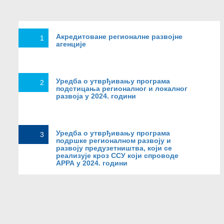
Акредитоване регионалне развојне
1
агенције
Уредба о утврђивању програма
2
подстицања регионалног и локалног
развоја у 2024. години
Уредба о утврђивању програма
3
подршке регионалном развоју и
развоју предузетништва, који се
реализује кроз ССУ који спроводе
АРРА у 2024. години