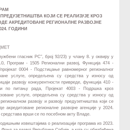
РАМ
ПРЕДУЗЕТНИШТВА КОЈИ СЕ РЕАЛИЗУЈЕ КРОЗ
ОДЕ АКРЕДИТОВАНЕ РЕГИОНАЛНЕ РАЗВОЈНЕ
024. ГОДИНИ
ДМЕТ
ужбени гласник РС", број 92/23) у члану 8. у оквиру у
0, Програм - 1505 Регионални развој, Функција 474 -
/пројекат 0004 - Подстицање равномерног регионалног
оване услуге, опредељена су средства у износу од
ицаји развоју конкурентности привреде, функција 410 -
ви по питању рада, Пројекат 4003 - Подршка кроз
зоване услуге, опредељена су средства у износу од
 регионалном развоју и развоју предузетништва који се
де акредитоване регионалне развојне агенције у 2024.
 средстава врши се по посебном акту Владе.
годишњим извештајима о реализацији програма из 2023.
 Фонд за развој Републике Србије, а која су обезбеђена