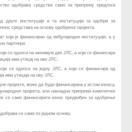
арство одобрава средства само за припрему предлога
од друге институције и та институција га одобри за
знос средстава на основу одобреног пројекта.
ат који је финансиран од међународне институције, а у
ни партнери.
који се односи на минимум две ЈЛС, а који се финансира
ација има утицај на ове ЈЛС.
 који се односи на једну ЈЛС, а који се финансира од
ја има утицаја на ову ЈЛС.
дне пројекте, може да буде финансирана у истом износу,
ђународног пројекта, али накнадна припрема комплетног
 ће се само финансирати износ предвиђен за одобрење
одобрава се само по једном основу.