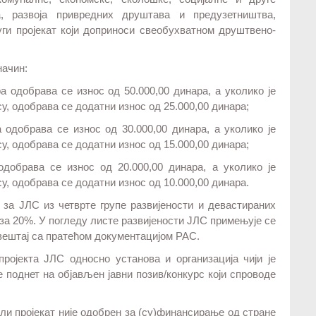
а, развоја привредних друштава и предузетништва,
уги пројекат који доприноси свеобухватном друштвено-
начин:
а одобрава се износ од 50.000,00 динара, а уколико је
у, одобрава се додатни износ од 25.000,00 динара;
а одобрава се износ од 30.000,00 динара, а уколико је
у, одобрава се додатни износ од 15.000,00 динара;
одобрава се износ од 20.000,00 динара, а уколико је
у, одобрава се додатни износ од 10.000,00 динара.
 за ЈЛС из четврте групе развијености и девастираних
 за 20%. У погледу листе развијености ЈЛС примењује се
звештај са пратећом документацијом РАС.
ојекта ЈЛС односно установа и организација чији је
е поднет на објављен јавни позив/конкурс који спроводе
али пројекат није одобрен за (су)финансирање од стране