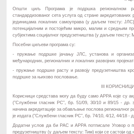
Општи циљ Програма је подршка регионалном ра
стандардизованог сета услуга од стране акредитованих 
јединицама локалних самоуправа (у даљем тексту: ЈЛС)
потенцијалним и постојећим микро, малим и средњим пр
субјектима социјалног предузетништва (у даљем тексту:
Посебни циљеви програма су:
- пружање подршке јачању ЈЛС, установа и организ
међународних, регионалних и локалних развојних пројекат
- пружање подршке расту и развоју предузетништва кр
подршке за њихово пословање.
III КОРИСНИЦ
Корисници средстава могу да буду само АРРА које су ак
("Службени гласник РС", бр. 51/09, 30/10 и 89/15 - др
начина акредитације за обављање послова регионалног ра
је издата ("Службени гласник РС", бр. 74/10, 4/12, 44/18 - др
Додатни услов да би РАС и АРРА потписале Уговор о 
предузетништву (у даљем тексту: Тим) који се састоји од 