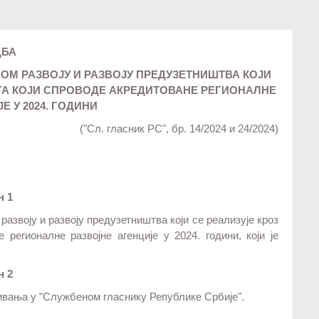
ДБА
М РАЗВОЈУ И РАЗВОЈУ ПРЕДУЗЕТНИШТВА КОЈИ
УГА КОЈИ СПРОВОДЕ АКРЕДИТОВАНЕ РЕГИОНАЛНЕ
Е У 2024. ГОДИНИ
("Сл. гласник РС", бр. 14/2024 и 24/2024)
н 1
азвоју и развоју предузетништва који се реализује кроз
 регионалне развојне агенције у 2024. години, који је
н 2
ивања у "Службеном гласнику Републике Србије".