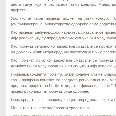
институције која је расписала јавни конкурс, Минист
пројекта.
Уколико је такав пројекат поднет на јавни конкурс к
(су)финансирање, Министарство одобрава само додатни и
Као пројекат међународног карактера сматраће се пројек
чију реализацију су поред домаћих укључени и међународ
Као пројекат регионалног карактера сматраће се пројекат 
од домаћих и/или међународних институција и чија реализ
Као пројекат локалног карактера сматраће се пројекат
домаћих и/или међународних институција и чија реализаци
Припрема концепта пројекта, за регионалне или међунаро
као и припрема комплетног предлога регионалног или ме
предлога пројекта неће бити додатно финансирана, већ
пројекта уколико тај пројекат буде одобрен.
Iзнос средстава за припрему концепта/предлога пројекта 
Министарство неће одобравати средства за: