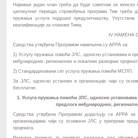
Најмање један члан треба да буде саветник за женско 
целокупног периода спровођења програма Тим треба 
пружања услуга подршке предузетништву. Упутством 
квалификације за чланове Тима.
IV НАМЕНА 
Средства утврђена Програмом намењена су АРРА за:
1) Услугу пружања помоћи ЈЛС, односно установама и ор
међународних, регионалних и локалних развојних пројекат
2) Стандардизовани сет услуга пружања помоћи МСПП.
За ЈЛС, односно установе и организације чији су осн
бесплатне.
1. Услуга пружања помоћи ЈЛС, односно установама 
предлога међународних, регионални
Средства утврђена Програмом додељују се АРРА за 
организацијама чији су оснивачи ЈЛС у припреми пред
пројеката.
Развојни пројекат је пројекат изградње или обнове 