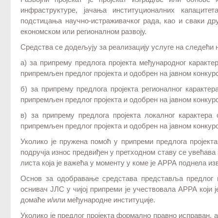
инфраструктуре, јачања институционалних капацитет
подстицања научно-истраживачког рада, као и сваки др
економском или регионалном развоју.
Средства се додељују за реализацију услуге на следећи 
а) за припрему предлога пројекта међународног карактер
припремљен предлог пројекта и одобрен на јавном конкурс
б) за припрему предлога пројекта регионалног карактер
припремљен предлог пројекта и одобрен на јавном конкурс
в) за припрему предлога пројекта локалног карактера 
припремљен предлог пројекта и одобрен на јавном конкурс
Уколико је пружена помоћ у припреми предлога пројекта
подручја износ предвиђен у претходном ставу се увећава
листа која је важећа у моменту у коме је АРРА поднела и
Основ за одобравање средстава представља предлог пр
оснивач ЈЛС у чијој припреми је учествовала АРРА који ј
домаће и/или међународне институције.
Уколико је предлог пројекта формално правно исправан, 