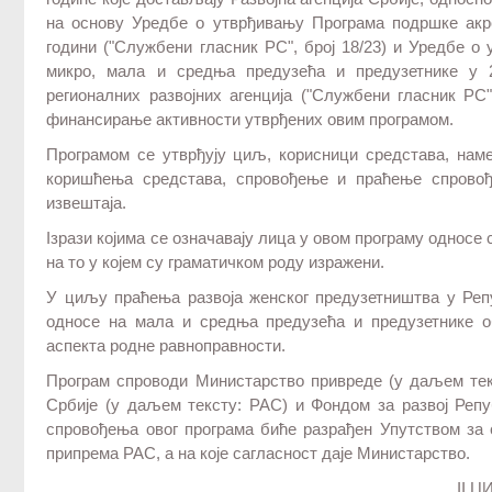
на основу Уредбе о утврђивању Програма подршке акре
години ("Службени гласник РС", број 18/23) и Уредбе о
микро, мала и средња предузећа и предузетнике у 2
регионалних развојних агенција ("Службени гласник РС"
финансирање активности утврђених овим програмом.
Програмом се утврђују циљ, корисници средстава, нам
коришћења средстава, спровођење и праћење спрово
извештаја.
Iзрази којима се означавају лица у овом програму односе 
на то у којем су граматичком роду изражени.
У циљу праћења развоја женског предузетништва у Репу
односе на мала и средња предузећа и предузетнике о
аспекта родне равноправности.
Програм спроводи Министарство привреде (у даљем тек
Србије (у даљем тексту: РАС) и Фондом за развој Реп
спровођења овог програма биће разрађен Упутством за 
припрема РАС, а на које сагласност даје Министарство.
II 