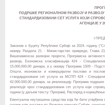
ПРОГ
ПОДРШКЕ РЕГИОНАЛНОМ РАЗВОЈУ И РАЗВОЈУ 
СТАНДАРДИЗОВАНИ СЕТ УСЛУГА КОЈИ СПРОВ
АГЕНЦИЈЕ У 2
I ПРЕ
Законом о буџету Републике Србије за 2024. годину ("Сл
оквиру Раздела 21 - Министарство привреде, Глава 21.
Вишенаменски развојни пројекти, Програмска активност
развоја, Економска класификација 424 - Специјализ
15.000.000,00 динара, а у оквиру Програма 1509 - Подст
Општи, економски и комерцијални послови и посло
стандардизовани сет услуга за МСПП 424 - Специјали
42.000.000,00 динара, за реализацију Програма подршке
реализује кроз стандардизовани сет услуга који спрово
години (у даљем тексту: Програм). Распоред и коришћење
Евентуална неутрошена средства која ће бити утврђена 
године које достављају Развојна агенција Србије, односно