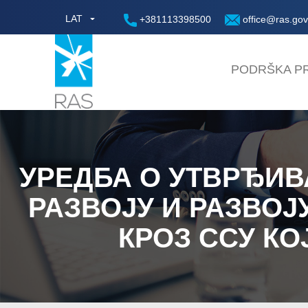
LAT
+381113398500
office@ras.gov
PODRŠKA PR
УРЕДБА О УТВРЂИ
РАЗВОЈУ И РАЗВОЈ
КРОЗ ССУ КО