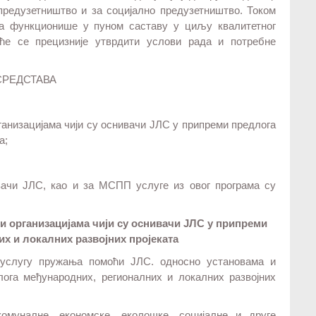
предузетништво и за социјално предузетништво. Током
да функционише у пуном саставу у циљу квалитетног
ће се прецизније утврдити услови рада и потребне
СРЕДСТАВА
ганизацијама чији су оснивачи ЈЛС у припреми предлога
а;
ивачи ЈЛС, као и за МСПП услуге из овог програма су
и организацијама чији су оснивачи ЈЛС у припреми
х и локалних развојних пројеката
услугу пружања помоћи ЈЛС. односно установама и
лога међународних, регионалних и локалних развојних
комуналне, економске, еколошке, социјалне и друге